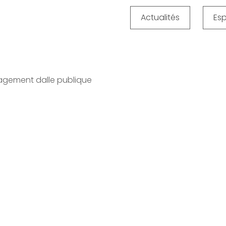
ombarel￼
Actualités
Es
agement dalle publique