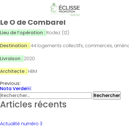
Le O de C
Le O de Combarel
Lieu de l’opération :
Rodez (12)
Destination :
44 logements collectifs, commerces, amén
Livraison :
2020
Architecte :
HBM
Navigation
Previous:
Nota Verde￼
de
Rechercher :
Articles récents
l’article
Actualité numéro 3