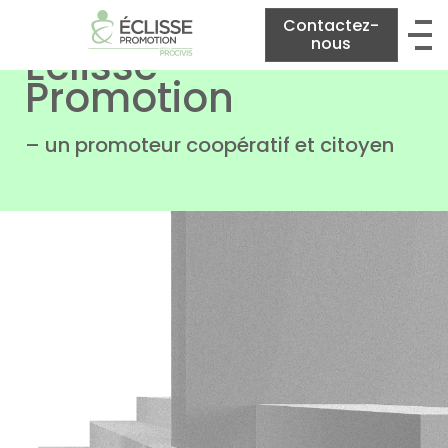
Contactez-
nous
Eclisse
Promotion
– un promoteur coopératif et citoyen