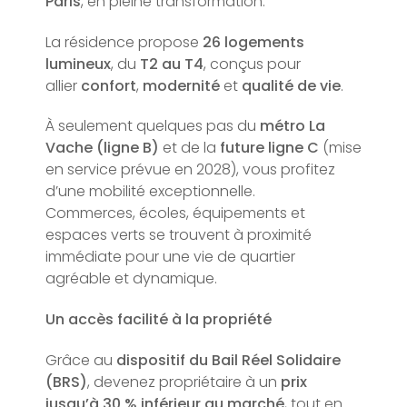
Paris
, en pleine transformation.
La résidence propose
26 logements
lumineux
, du
T2 au T4
, conçus pour
allier
confort
,
modernité
et
qualité de vie
.
À seulement quelques pas du
métro La
Vache (ligne B)
et de la
future ligne C
(mise
en service prévue en 2028), vous profitez
d’une mobilité exceptionnelle.
Commerces, écoles, équipements et
espaces verts se trouvent à proximité
immédiate pour une vie de quartier
agréable et dynamique.
Un accès facilité à la propriété
Grâce au
dispositif du Bail Réel Solidaire
(BRS)
, devenez propriétaire à un
prix
jusqu’à 30 % inférieur au marché
, tout en