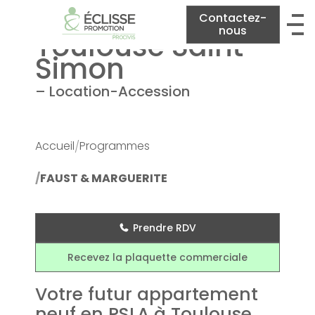
Contactez-
nous
Toulouse Saint
Simon
– Location-Accession
Accueil
Programmes
FAUST & MARGUERITE
Prendre RDV
Recevez la plaquette commerciale
Votre futur appartement
neuf en PSLA à Toulouse