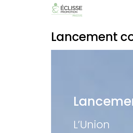
Lancement co
Lancemen
L’Union