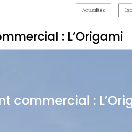
Actualités
Es
mmercial : L’Origami
t commercial : L’Ori