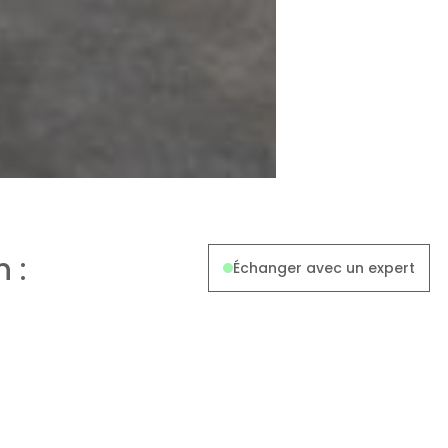
 :
Échanger avec un expert
la propriété bâtie. Cette
rend pas en compte la
 dispositifs d’aide à