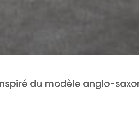
 inspiré du modèle anglo-saxon
lidaire
(BRS) est simple : dissocier la propriété foncière de 
stimation de prix ba­sée uniquement sur le bâti. On ne p
 par un
Organisme Foncier Solidaire
(OFS).
t alors bien plus attractifs, par rapport à d’autres type de