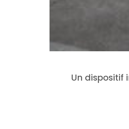
Un dispositif
Le principe du
Bail Réel So
dissociation permet une e
valeur foncière, dé­tenue
Les prix des logements son