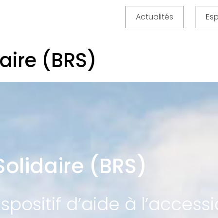
Actualités
Es
daire (BRS)
 Solidaire (BRS)
positif d’aide à l’access